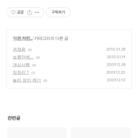
공감
구독하기
'
이런 저런...
' 카테고리의 다른 글
귀찮음
2010.01.28
(0)
보름만에...
2010.01.19
(3)
개심사행
2009.12.28
(0)
짐정리 1
2009.12.20
(7)
놀라 잠이 깨기
2009.12.13
(0)
관련글