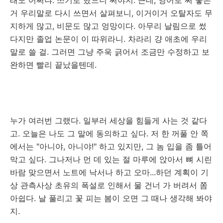
래도 어쩌냐. 쓰기로 했으니 써야지. 근데, 영어로 써 놓은
거 우리말로 다시 쓰면서 살펴보니, 이거이거 오탈자도 무
지하게 많고, 비문도 많고 엉망이다. 아무리 날림으로 썼
다지만 졸업 논문이 이 따위라니. 차라리 걍 애초에 우리
말로 쓸 걸. 그러면 그냥 주욱 긁어서 조금만 수정하고 보
완하면 빨리 끝났을텐데.
누가 여러번 그랬다. 일부러 세상을 힘들게 사는 것 같다
고. 오늘은 나도 그 말에 동의하고 싶다. 저 한 꺼풀 안 쪽
에서는 "아니야, 아니야!" 하고 있지만, 그 놈 입을 좀 틀어
막고 싶다. 그나저나 먼 데 있는 절 마루에 앉아서 뼈 시린
바람 맞으면서 노트에 낙서나 하고 오마...하던 계획이 기
상 관측사상 초유의 폭설로 인해서 물 건너 가 버려서 쫌
아쉽다. 날 풀리고 꽃 피는 봄이 오면 그 때나 생각해 봐야
지.