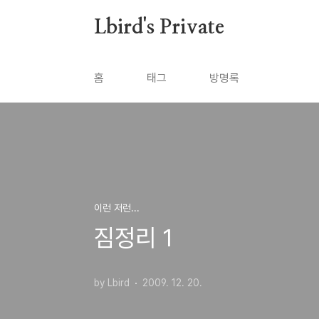
본문 바로가기
Lbird's Private
홈
태그
방명록
이런 저런...
짐정리 1
by Lbird
2009. 12. 20.