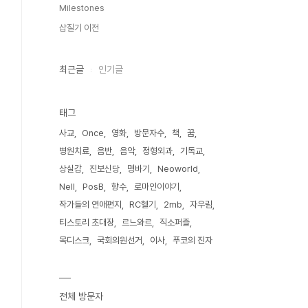
Milestones
삽질기 이전
최근글
인기글
태그
사교
Once
영화
방문자수
책
꿈
병원치료
음반
음악
정형외과
기독교
상실감
진보신당
명바기
Neoworld
Nell
PosB
향수
로마인이야기
작가들의 연애편지
RC헬기
2mb
자우림
티스토리 초대장
르느와르
직소퍼즐
목디스크
국회의원선거
이사
푸코의 진자
전체 방문자