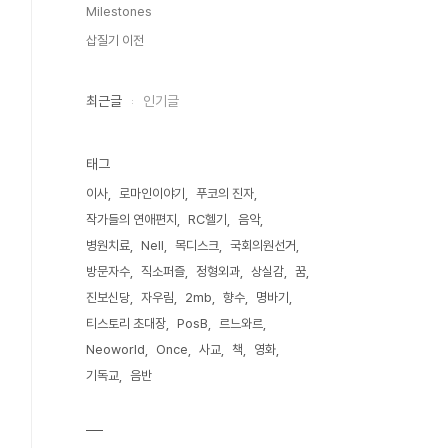
Milestones
삽질기 이전
최근글
인기글
태그
이사
로마인이야기
푸코의 진자
작가들의 연애편지
RC헬기
음악
병원치료
Nell
목디스크
국회의원선거
방문자수
직소퍼즐
정형외과
상실감
꿈
진보신당
자우림
2mb
향수
명바기
티스토리 초대장
PosB
르느와르
Neoworld
Once
사교
책
영화
기독교
음반