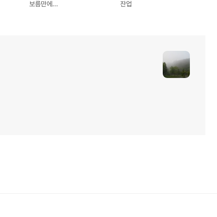
보름만에...
잔업