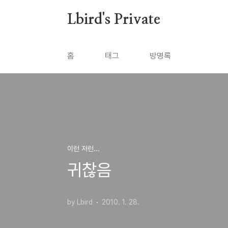
본문 바로가기
Lbird's Private
홈
태그
방명록
이런 저런...
귀찮음
by Lbird
2010. 1. 28.