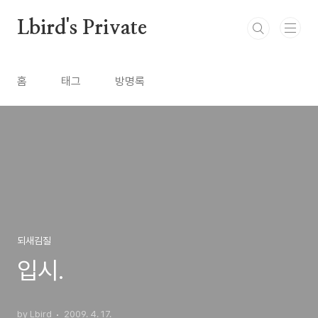
본문 바로가기
Lbird's Private
홈
태그
방명록
되새김질
입시.
by Lbird
2009. 4. 17.