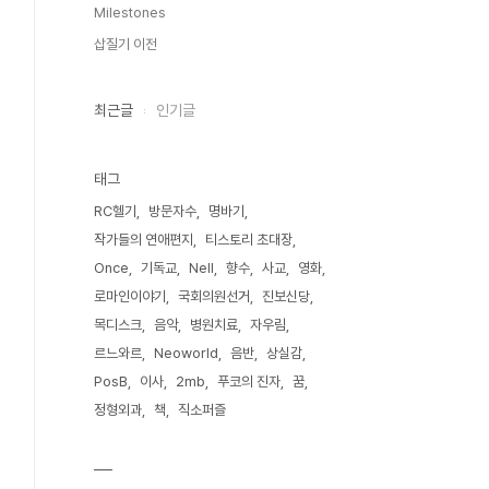
Milestones
삽질기 이전
최근글
인기글
태그
RC헬기
방문자수
명바기
작가들의 연애편지
티스토리 초대장
Once
기독교
Nell
향수
사교
영화
로마인이야기
국회의원선거
진보신당
목디스크
음악
병원치료
자우림
르느와르
Neoworld
음반
상실감
PosB
이사
2mb
푸코의 진자
꿈
정형외과
책
직소퍼즐