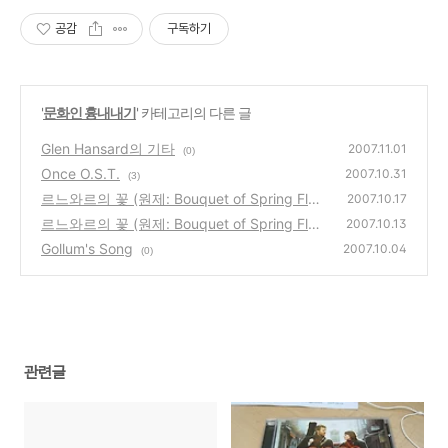
공감
구독하기
'
문화인 흉내내기
' 카테고리의 다른 글
Glen Hansard의 기타
2007.11.01
(0)
Once O.S.T.
2007.10.31
(3)
르느와르의 꽃 (원제: Bouquet of Spring Flow
2007.10.17
ers) 완성
르느와르의 꽃 (원제: Bouquet of Spring Flow
(4)
2007.10.13
ers)
Gollum's Song
(0)
2007.10.04
(0)
관련글