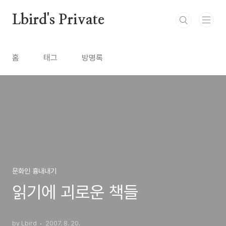
본문 바로가기
Lbird's Private
홈
태그
방명록
문화인 흉내내기
읽기에 괴로운 책들
by Lbird
2007. 8. 20.