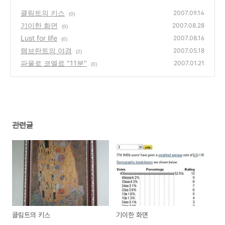
클림트의 키스
2007.09.14
(0)
기이한 화면
2007.08.28
(0)
Lust for life
2007.08.16
(0)
램브란트의 야경
2007.05.18
(2)
파울로 코엘료 "11분"
2007.01.21
(0)
관련글
클림트의 키스
기이한 화면