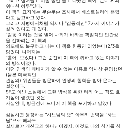
그리고 집어들고 며칠 동안 들고 다녔던 책이 "폰더 씨의
위대한 하루"였다.
이 책의 표지에는 무슨무슨 조사에서 베스트셀러에 뽑혔
다고 광고하고 있다.
그리고 서평에서처럼 역시나 "감동적인" 7가지 이야기가
실려 있다고 돼 있다.
"감동"이라는 것을 빌어 사회가 바라는 획일적인 인간상
을 전하려는 이 책의
의도에도 불구하고 나는 이 책을 한동안 읽었는데(2/3을
읽었다. 나머지는
"훑어" 보았다.) 그건 순전히 이 책이 취하고 있는 이야기
의 방식이었다.
어떤 인생의 패배자가 알 수 없는 이유로 역사상 유명했던
(물론 미국적인
관점의) 위인들을 방문하여 인생의 철학을 받아 온다는
설정이다.
SF도 아닌 소설에서 그런 방식을 취한 터라 어느 정도 호
기심이 생겼던 것은
사실인데, 방금전에 드디어 이 책을 포기하고 말았다.
심심하면 등장하는 "하느님의 뜻". 아무리 번역을 "하느
님"으로 해놔도
실제로야 개신교의 하나님이겠지. 이것도 나의 심기를 심