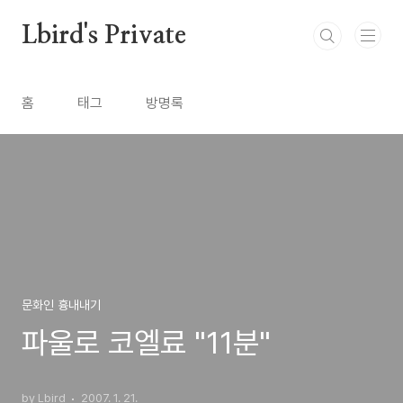
본문 바로가기
Lbird's Private
홈
태그
방명록
문화인 흉내내기
파울로 코엘료 "11분"
by Lbird
2007. 1. 21.