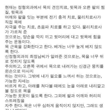
현재는 정형외과에서 목의 견인치료, 뒷목과 오른 팔의 찜
질, 뒷목과
어깨와 팔을 잇는 부분에 전기 충격 치료, 물리치료사가
직접 목에
자극을 주는 치료, 초음파 치료를 하고 있다. 물리치료사
가 가르쳐 준
것으로는, 양손을 깍지 끼고 뒷머리에 대고 뒷목에 힘을
주는 운동이다.
목 근육을 강화한다고 한다. 베개는 너무 높게 베지 않도
록 한다.
신정형외과의 최정남씨가 알려준 것으로는, 목을 너무 뒤
로 젓히지 않도록
주의하고, 오른쪽 귀에서 목으로 내려가는 신경근 뭉치를
왼손으로 마사지
하는 것이다. 그밖에 내가 필요를 느껴서 하는 것으로는,
가능한 자세는
바르게 하고, 아래를 쳐다볼 때에도 눈을 아래로 내리깔고
볼 정도로 목을
가능한 꼿꼿이 들도록 한다. 그외에 팔과 어깨와 허리의
스트레칭을
자주 한다. 목은 너무 심하게 움직이지 않지만, 그래도 생