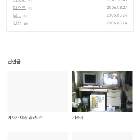
(0)
디스크
2006.08.27
(0)
목...
2006.08.24
(0)
일생
2006.08.24
(0)
관련글
이사가 대충 끝났나?
기숙사