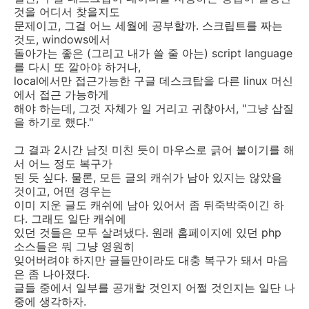
것을 어디서 찾을지도
문제이고, 그걸 어느 세월에 공부할까. 스크립트를 짜는
것도, windows에서
돌아가는 좋은 (그리고 내가 쓸 줄 아는) script language
를 다시 또 깔아야 하거나,
local에서만 접근가능한 구글 데스크탑을 다른 linux 머신
에서 접근 가능하게
해야 하는데, 그것 자체가 일 거리고 귀찮아서, "그냥 삽질
을 하기로 했다."
그 결과 2시간 남짓 미친 듯이 마우스로 긁어 붙이기를 해
서 어느 정도 복구가
된 듯 싶다. 물론, 모든 글의 캐쉬가 남아 있지는 않았을
것이고, 어떤 경우는
이미 지운 글도 캐쉬에 남아 있어서 좀 뒤죽박죽이긴 하
다. 그래도 일단 캐쉬에
있던 것들은 모두 살려냈다. 원래 홈페이지에 있던 php
소스들은 뭐 그냥 영원히
잊어버려야 하지만 글들만이라도 대충 복구가 돼서 마음
은 좀 나아졌다.
글들 중에서 일부를 공개할 것인지 어쩔 것인지는 일단 나
중에 생각하자.