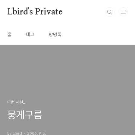
본문 바로가기
Lbird's Private
홈
태그
방명록
이런 저런...
뭉게구름
by Lbird
2006. 9. 5.