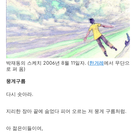
박재동의 스케치 2006년 8월 11일자. (
한겨레
에서 무단으
로 퍼 옴)
뭉게구름
다시 솟아라.
지리한 장마 끝에 숨었다 피어 오르는 저 뭉게 구름처럼.
아 젊은이들이여,