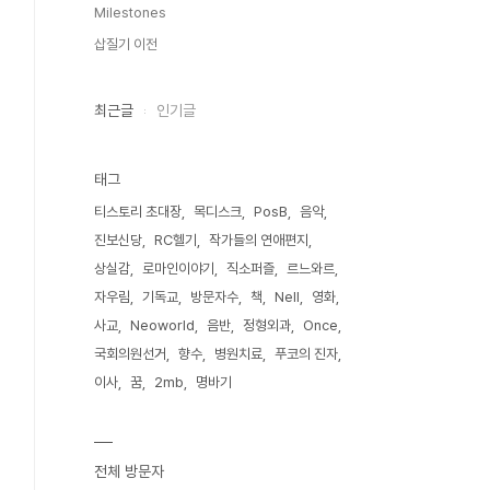
Milestones
삽질기 이전
최근글
인기글
태그
티스토리 초대장
목디스크
PosB
음악
진보신당
RC헬기
작가들의 연애편지
상실감
로마인이야기
직소퍼즐
르느와르
자우림
기독교
방문자수
책
Nell
영화
사교
Neoworld
음반
정형외과
Once
국회의원선거
향수
병원치료
푸코의 진자
이사
꿈
2mb
명바기
전체 방문자