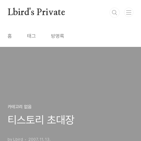
본문 바로가기
Lbird's Private
홈
태그
방명록
카테고리 없음
티스토리 초대장
by Lbird
2007. 11. 13.