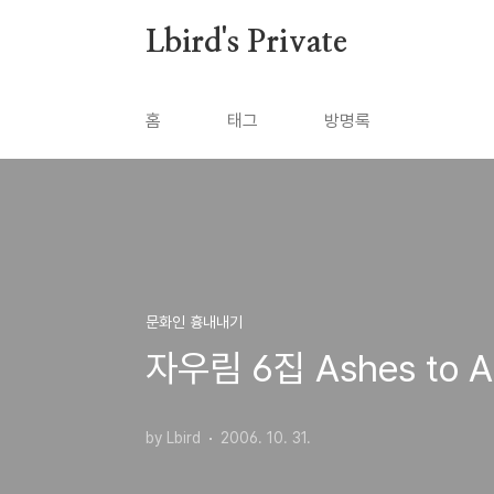
본문 바로가기
Lbird's Private
홈
태그
방명록
문화인 흉내내기
자우림 6집 Ashes to A
by Lbird
2006. 10. 31.