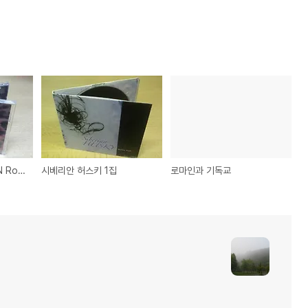
체리필터 4집 Peace N Rock'N Roll
시베리안 허스키 1집
로마인과 기독교