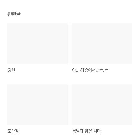
관련글
경련
아.. 41승에서.. ㅠ.ㅠ
포만감
봄날의 짧은 치마