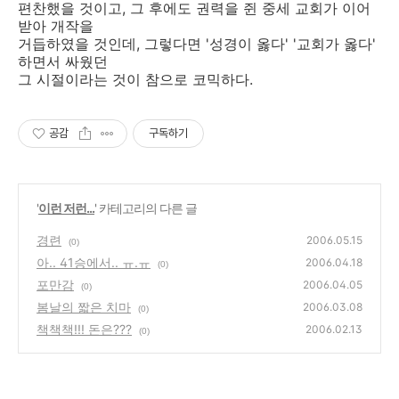
편찬했을 것이고, 그 후에도 권력을 쥔 중세 교회가 이어
받아 개작을
거듭하였을 것인데, 그렇다면 '성경이 옳다' '교회가 옳다'
하면서 싸웠던
그 시절이라는 것이 참으로 코믹하다.
공감
구독하기
'
이런 저런...
' 카테고리의 다른 글
경련
2006.05.15
(0)
아.. 41승에서.. ㅠ.ㅠ
2006.04.18
(0)
포만감
2006.04.05
(0)
봄날의 짧은 치마
2006.03.08
(0)
책책책!!! 돈은???
2006.02.13
(0)